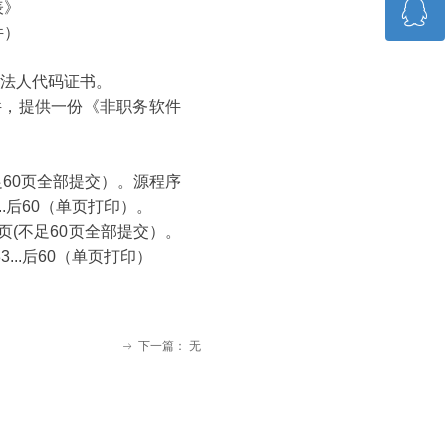
ꁗ
表》
13798377764
件）
QQ客服
业法人代码证书。
件，提供一份《非职务软件
足60页全部提交）。源程序
...后60（单页打印）。
页(不足60页全部提交）。
3...后60（单页打印）
下一篇：
无
ꁹ