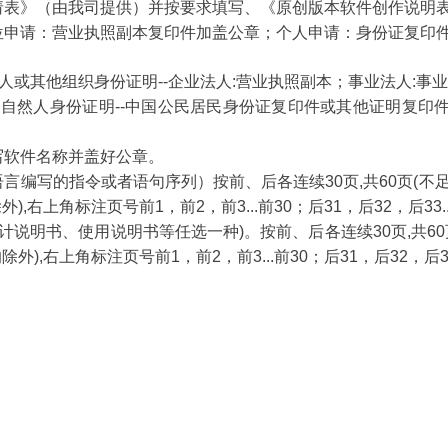
请表》（由我司提供）并按要求填写、《原创版本软件创作说明
位申请：营业执照副本复印件加盖公章；个人申请：身份证复印
法人或其他组织身份证明--企业法人:营业执照副本；事业法人:事
人，自然人身份证明--中国公民居民身份证复印件或其他证明复印
写软件名称并盖好公章。
言编写的指令或者语句序列）按前、后各连续30页,共60页(不
),右上角标注页号前1，前2，前3...前30；后31，后32，后33
设计说明书、使用说明书等任选一种)。按前、后各连续30页,共60
外),右上角标注页号前1，前2，前3...前30；后31，后32，后3