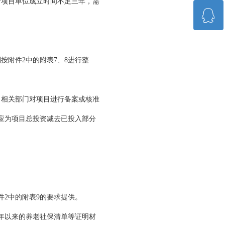
，若项目单位成立时间不足三年，需
ꁗ
13798377764
QQ客服
按附件2中的附表7、8进行整
，相关部门对项目进行备案或核准
应为项目总投资减去已投入部分
件2中的附表9的要求提供。
一年以来的养老社保清单等证明材