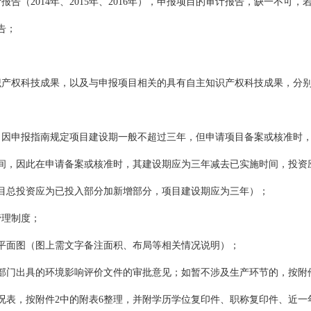
报告（2014年、2015年、2016年），申报项目的审计报告，缺一不可
告；
识产权科技成果，以及与申报项目相关的具有自主知识产权科技成果，分别
（因申报指南规定项目建设期一般不超过三年，但申请项目备案或核准时
间，因此在申请备案或核准时，其建设期应为三年减去已实施时间，投资
目总投资应为已投入部分加新增部分，项目建设期应为三年）；
管理制度；
能平面图（图上需文字备注面积、布局等相关情况说明）；
保部门出具的环境影响评价文件的审批意见；如暂不涉及生产环节的，按附
情况表，按附件2中的附表6整理，并附学历学位复印件、职称复印件、近