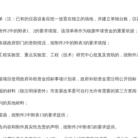
清单（注：已有的仪器设备应统一放置在独立的场地，并建立单独台账，仪
附件2中的附表1、2的要求填报。该清单将作为核拨申请资金的重要依据
获得各级政府部门的资助情况，按附件2中的附表3的要求填报；
级工程实验室、重点实验室、工程（技术）研究中心批复及资助的，按附件2
申报项目使用政府补助资金招标事项计划表，政府补助资金需注明公开招标，
申报的材料（除注明保密外）市发展改革委可自行允许有需要的第三方查阅
利的其他材料；
诺函，按附件2中附表13的要求提供；
告内容和附件真实性负责的声明，按附件2中附表5的要求提供。