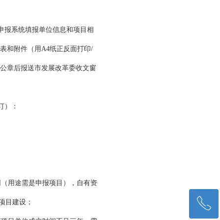
申报系统填报单位信息和项目相
相关附表和附件（用A4纸正反面打印/
位公章后报送市发展改革委收文窗
订）：
同（用途需是申报项目），自有资
ꂅ
项目建设；