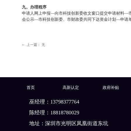
九、办理程序
申请人网上申报—向市科技创新委收文窗口提交申请材料—
会公示—市科技创新委、市财政委共同下达资金计划—申请
上一篇：
无
ꂃ
首页
高新认定
政府补贴
巫经理：13798377764
陈经理：18818780029
地址：深圳市光明区凤凰街道东坑